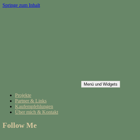
Springe zum Inhalt
Menü und Widgets
bashtel.de
keine Panik vorm selber machen
Projekte
Partner & Links
Kaufempfehlungen
Über mich & Kontakt
Follow Me